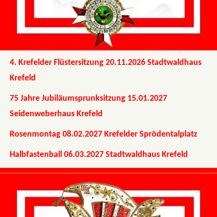
4. Krefelder Flüstersitzung 20.11.2026 Stadtwaldhaus
Krefeld
75 Jahre Jubiläumsprunksitzung 15.01.2027
Seidenweberhaus Krefeld
Rosenmontag 08.02.2027 Krefelder Sprödentalplatz
Halbfastenball 06.03.2027 Stadtwaldhaus Krefeld