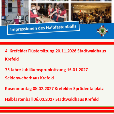
4. Krefelder Flüstersitzung 20.11.2026 Stadtwaldhaus
Krefeld
75 Jahre Jubiläumsprunksitzung 15.01.2027
Seidenweberhaus Krefeld
Rosenmontag 08.02.2027 Krefelder Sprödentalplatz
Halbfastenball 06.03.2027 Stadtwaldhaus Krefeld