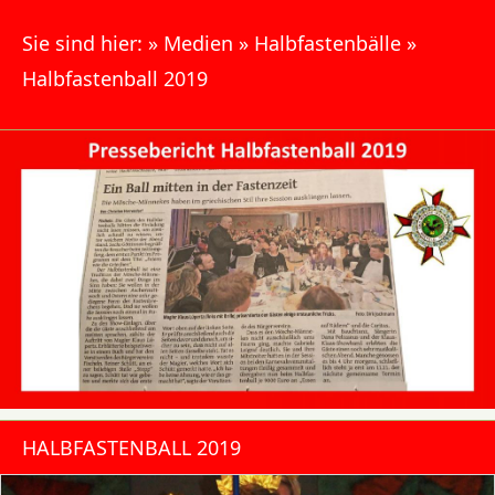
Sie sind hier:
»
Medien
»
Halbfastenbälle
»
Halbfastenball 2019
HALBFASTENBALL 2019