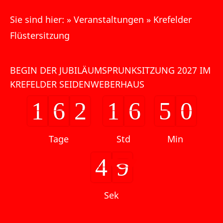
Sie sind hier:
»
Veranstaltungen
»
Krefelder
Flüstersitzung
BEGIN DER JUBILÄUMSPRUNKSITZUNG 2027 IM
KREFELDER SEIDENWEBERHAUS
1
6
2
1
6
5
0
1
6
2
1
6
5
0
Tage
Std
Min
4
5
6
7
4
6
Sek