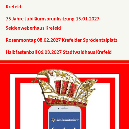
Krefeld
75 Jahre Jubiläumsprunksitzung 15.01.2027
Seidenweberhaus Krefeld
Rosenmontag 08.02.2027 Krefelder Sprödentalplatz
Halbfastenball 06.03.2027 Stadtwaldhaus Krefeld