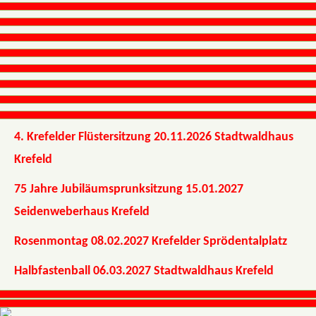
4. Krefelder Flüstersitzung 20.11.2026 Stadtwaldhaus
Krefeld
75 Jahre Jubiläumsprunksitzung 15.01.2027
Seidenweberhaus Krefeld
Rosenmontag 08.02.2027 Krefelder Sprödentalplatz
Halbfastenball 06.03.2027 Stadtwaldhaus Krefeld